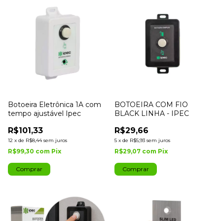
Botoeira Eletrônica 1A com
BOTOEIRA COM FIO
tempo ajustável Ipec
BLACK LINHA - IPEC
R$101,33
R$29,66
12
x
de
R$8,44
sem juros
5
x
de
R$5,93
sem juros
R$99,30
com
Pix
R$29,07
com
Pix