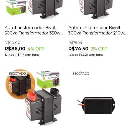
Autotransformador Bivolt
Autotransformador Bivolt
500va Transformador 350w
300va Transformador 210w
Tripolar
Tomada 10A
R$90,00
R$75,94
R$86,00
R$74,50
4
% OFF
2
% OFF
12
x
de
R$7,17
sem juros
12
x
de
R$6,21
sem juros
ESGOTADO
ESGOTADO