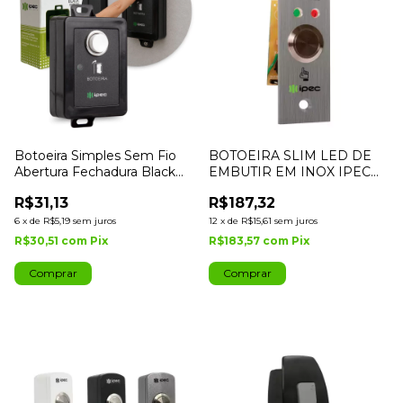
Botoeira Simples Sem Fio
BOTOEIRA SLIM LED DE
Abertura Fechadura Black
EMBUTIR EM INOX IPEC
Portão
COD: A2354
R$31,13
R$187,32
6
x
de
R$5,19
sem juros
12
x
de
R$15,61
sem juros
R$30,51
com
Pix
R$183,57
com
Pix