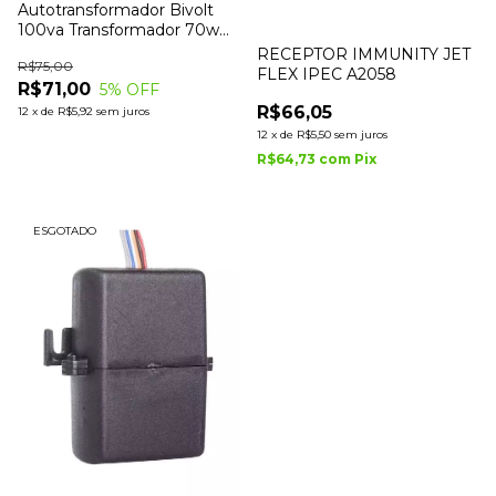
Autotransformador Bivolt
100va Transformador 70w
Tomada Ipec
RECEPTOR IMMUNITY JET
R$75,00
FLEX IPEC A2058
R$71,00
5
% OFF
R$66,05
12
x
de
R$5,92
sem juros
12
x
de
R$5,50
sem juros
R$64,73
com
Pix
ESGOTADO