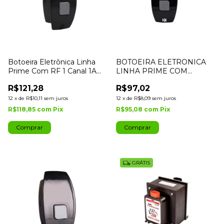
Botoeira Eletrônica Linha
BOTOEIRA ELETRONICA
Prime Com RF 1 Canal 1A
LINHA PRIME COM
Preta IPEC
RETARDO PRETA - IPEC
R$121,28
R$97,02
12
x
de
R$10,11
sem juros
12
x
de
R$8,09
sem juros
R$118,85
com
Pix
R$95,08
com
Pix
GRÁTIS