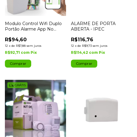
Modulo Control Wifi Duplo
ALARME DE PORTA
Portão Alarme App No
ABERTA - IPEC
Celular Ipec
R$94,60
R$116,76
12
x
de
R$7,88
sem juros
12
x
de
R$9,73
sem juros
R$92,71
com
Pix
R$114,42
com
Pix
GRÁTIS