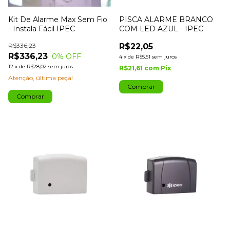
Kit De Alarme Max Sem Fio
PISCA ALARME BRANCO
- Instala Fácil IPEC
COM LED AZUL - IPEC
R$336,23
R$22,05
R$336,23
0
% OFF
4
x
de
R$5,51
sem juros
12
x
de
R$28,02
sem juros
R$21,61
com
Pix
Atenção, última peça!