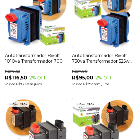
Autotransformador Bivolt
Autotransformador Bivolt
1010va Transformador 700w
750va Transformador 525w
Tomada
Tomada 10A
R$118,63
R$97,00
R$116,50
R$95,00
2
% OFF
2
% OFF
12
x
de
R$9,71
sem juros
12
x
de
R$7,92
sem juros
ESGOTADO
ESGOTADO