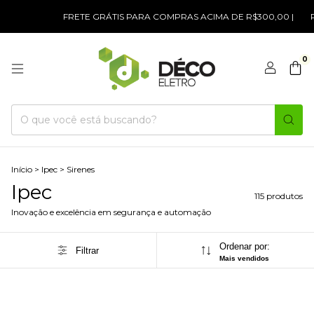
FRETE GRÁTIS PARA COMPRAS ACIMA DE R$300,00 |
PARCELE
0
Início
>
Ipec
>
Sirenes
Ipec
115 produtos
Inovação e excelência em segurança e automação
Ordenar por:
Filtrar
Mais vendidos