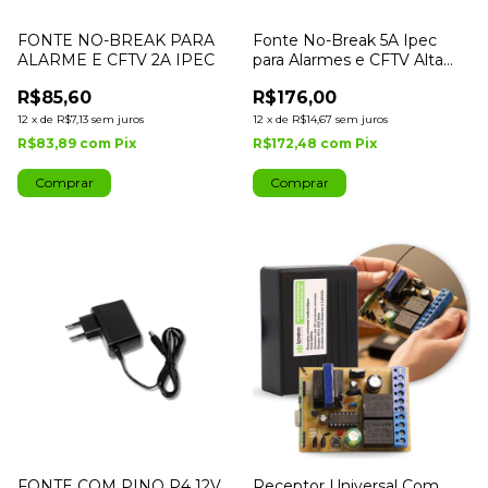
FONTE NO-BREAK PARA
Fonte No-Break 5A Ipec
ALARME E CFTV 2A IPEC
para Alarmes e CFTV Alta
Performance
R$85,60
R$176,00
12
x
de
R$7,13
sem juros
12
x
de
R$14,67
sem juros
R$83,89
com
Pix
R$172,48
com
Pix
FONTE COM PINO P4 12V
Receptor Universal Com