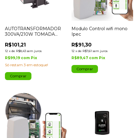
AUTOTRANSFORMADOR
Modulo Control wifi mono
300VA/210W TOMADA
Ipec
TRIPOLAR 10A-IPEC
R$101,21
R$91,30
12
x
de
R$8,43
sem juros
12
x
de
R$7,61
sem juros
R$99,19
com
Pix
R$89,47
com
Pix
Só restam
3
em estoque!