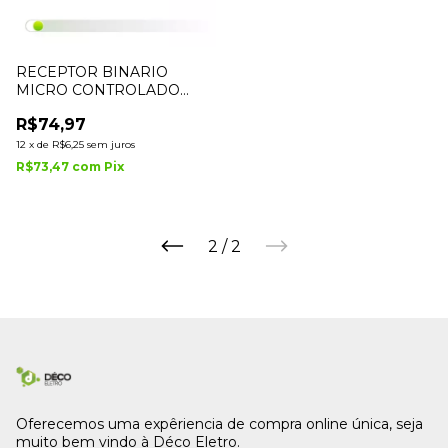
RECEPTOR BINARIO
MICRO CONTROLADO
292MHZ IPEC A3025/292
R$74,97
12
x
de
R$6,25
sem juros
R$73,47
com
Pix
2
/
2
Oferecemos uma expêriencia de compra online única, seja
muito bem vindo à Déco Eletro.