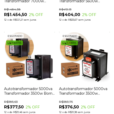
Transformador 7000w
Transformador 5600w
Borne 2 Vias
Tomada 20A Ipec
R$1.484,38
R$413,13
R$1.454,50
R$404,00
2
% OFF
2
% OFF
12
x
de
R$121,21
sem juros
12
x
de
R$33,67
sem juros
ESGOTADO
ESGOTADO
GRÁTIS
GRÁTIS
Autotransformador 5000va
Autotransformador 5000va
Transformador 3500w Borne
Transformador 3500w
2 Vias
Tomada 20A
R$385,63
R$383,75
R$377,50
R$376,50
2
% OFF
2
% OFF
12
x
de
R$31,46
sem juros
12
x
de
R$31,38
sem juros