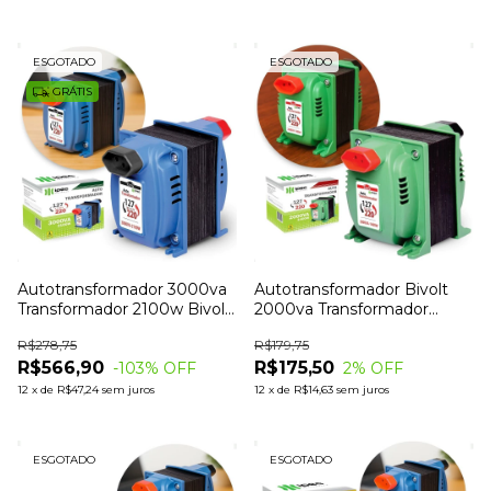
ESGOTADO
ESGOTADO
GRÁTIS
Autotransformador 3000va
Autotransformador Bivolt
Transformador 2100w Bivolt
2000va Transformador
20A Ipec
1400w Tomada
R$278,75
R$179,75
R$566,90
R$175,50
-103
% OFF
2
% OFF
12
x
de
R$47,24
sem juros
12
x
de
R$14,63
sem juros
ESGOTADO
ESGOTADO