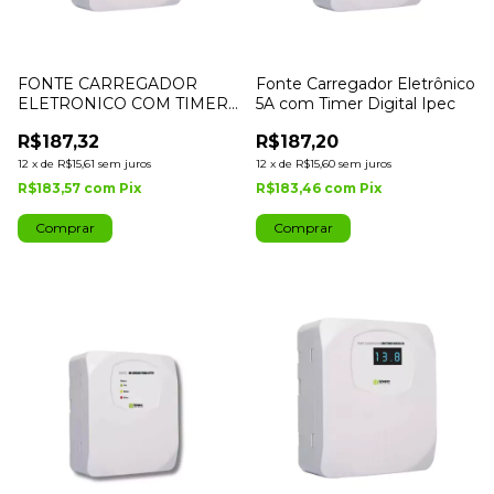
FONTE CARREGADOR
Fonte Carregador Eletrônico
ELETRONICO COM TIMER
5A com Timer Digital Ipec
2A SEM RECEPTOR IPEC
R$187,32
R$187,20
12
x
de
R$15,61
sem juros
12
x
de
R$15,60
sem juros
R$183,57
com
Pix
R$183,46
com
Pix