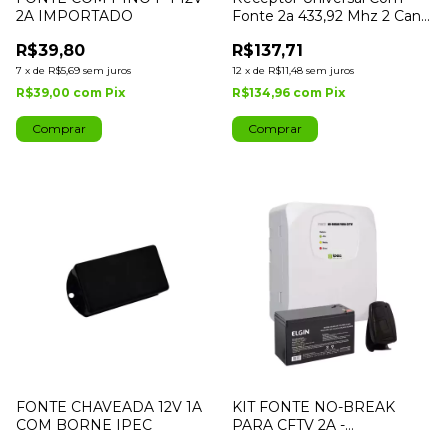
2A IMPORTADO
Fonte 2a 433,92 Mhz 2 Canal
Ipec
R$39,80
R$137,71
7
x
de
R$5,69
sem juros
12
x
de
R$11,48
sem juros
R$39,00
com
Pix
R$134,96
com
Pix
FONTE CHAVEADA 12V 1A
KIT FONTE NO-BREAK
COM BORNE IPEC
PARA CFTV 2A -
CONTROLE TX TOP E