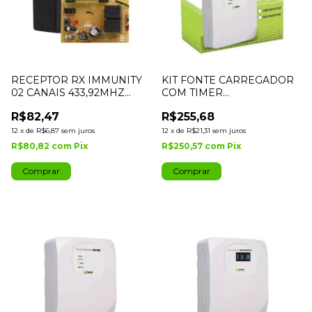
RECEPTOR RX IMMUNITY
KIT FONTE CARREGADOR
02 CANAIS 433,92MHZ
COM TIMER
MULTCODIGOS IPEC
RX+CONTROLE TX DECO
R$82,47
R$255,68
PRETO 433MHZ
12
x
de
R$6,87
sem juros
12
x
de
R$21,31
sem juros
R$80,82
com
Pix
R$250,57
com
Pix