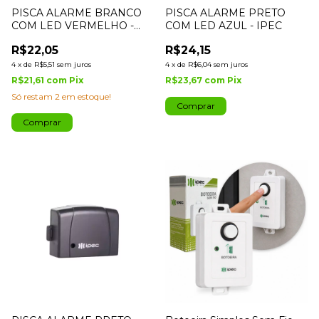
PISCA ALARME BRANCO
PISCA ALARME PRETO
COM LED VERMELHO -
COM LED AZUL - IPEC
IPEC
R$22,05
R$24,15
4
x
de
R$5,51
sem juros
4
x
de
R$6,04
sem juros
R$21,61
com
Pix
R$23,67
com
Pix
Só restam
2
em estoque!