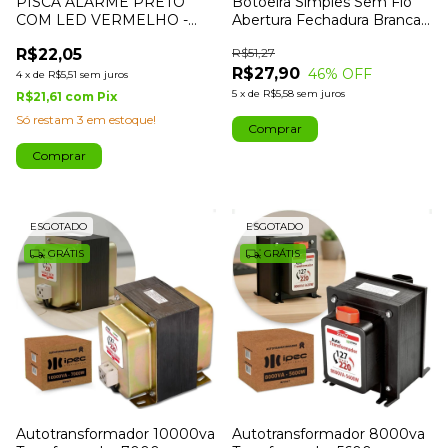
PISCA ALARME PRETO
Botoeira Simples Sem Fio
COM LED VERMELHO -
Abertura Fechadura Branca
IPEC
Portão
R$22,05
R$51,27
R$27,90
46
% OFF
4
x
de
R$5,51
sem juros
5
x
de
R$5,58
sem juros
R$21,61
com
Pix
Só restam
3
em estoque!
ESGOTADO
ESGOTADO
GRÁTIS
GRÁTIS
Autotransformador 10000va
Autotransformador 8000va