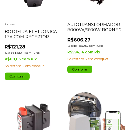
AUTOTRANSFORMADOR
2 cores
8000VA/5600W BORNE 2
BOTOEIRA ELETRONICA
VIAS IPEC
1,3A COM RECEPTOR
R$606,27
INCORPORADO LINHA
12
x
de
R$50,52
sem juros
R$121,28
PRIME ACIONADOR F12 RX
TEMPORIZADA - IPEC
R$594,14
com
Pix
12
x
de
R$10,11
sem juros
Só restam
3
em estoque!
R$118,85
com
Pix
Só restam
2
em estoque!
Comprar