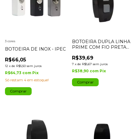
BOTOEIRA DUPLA LINHA
3 cores
PRIME COM FIO PRETA
BOTOEIRA DE INOX - IPEC
IPEC
R$39,69
R$66,05
7
x
de
R$5,67
sem juros
12
x
de
R$5,50
sem juros
R$38,90
com
Pix
R$64,73
com
Pix
Só restam
4
em estoque!
Comprar