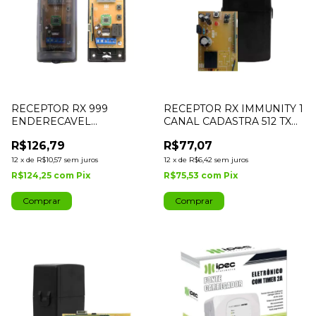
RECEPTOR RX 999
RECEPTOR RX IMMUNITY 1
ENDERECAVEL
CANAL CADASTRA 512 TX
MULTICODIGO 433,92 IPEC
RECEPTOR IPEC
R$126,79
R$77,07
12
x
de
R$10,57
sem juros
12
x
de
R$6,42
sem juros
R$124,25
com
Pix
R$75,53
com
Pix