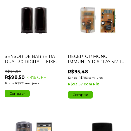
SENSOR DE BARREIRA
RECEPTOR MONO
DUAL 30 DIGITAL FEIXE
IMMUNITY DISPLAY 512 TX
DUPLO - IPEC
MULTICODIGOS IPEC
R$194,04
R$95,48
R$98,50
49
% OFF
12
x
de
R$7,96
sem juros
12
x
de
R$8,21
sem juros
R$93,57
com
Pix