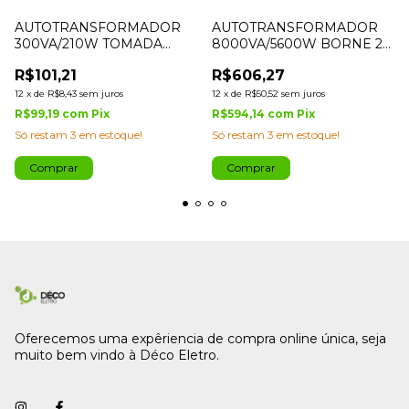
AUTOTRANSFORMADOR
AUTOTRANSFORMADOR
300VA/210W TOMADA
8000VA/5600W BORNE 2
TRIPOLAR 10A-IPEC
VIAS IPEC
R$101,21
R$606,27
12
x
de
R$8,43
sem juros
12
x
de
R$50,52
sem juros
R$99,19
com
Pix
R$594,14
com
Pix
Só restam
3
em estoque!
Só restam
3
em estoque!
Oferecemos uma expêriencia de compra online única, seja
muito bem vindo à Déco Eletro.