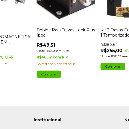
Bobina Para Travas Lock Plus
Kit 2 Travas E
Ipec
1 Temporizado
TROMAGNETICA
Ipec
SEM
R$49,51
R$280,84
DOR IPEC
R$255,00
9
9
x
de
R$5,50
sem juros
12
x
de
R$21,25
sem 
4
% OFF
R$48,52
com
Pix
juros
Só restam
5
em estoque!
Comprar
Institucional
N