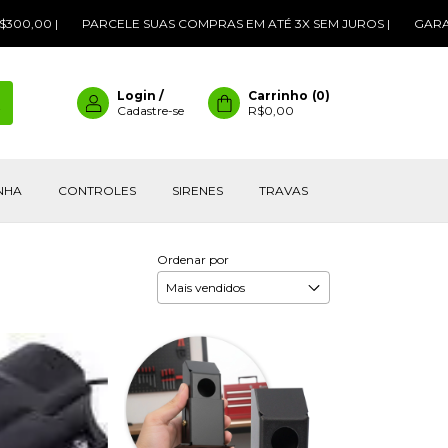
,00 |
PARCELE SUAS COMPRAS EM ATÉ 3X SEM JUROS |
GARANTA
Login
/
Carrinho
(
0
)
Cadastre-se
R$0,00
INHA
CONTROLES
SIRENES
TRAVAS
Ordenar por