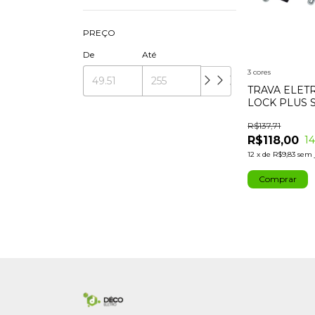
PREÇO
De
Até
3 cores
TRAVA ELE
LOCK PLUS 
TEMPORIZA
R$137,71
R$118,00
1
12
x
de
R$9,83
sem 
Comprar