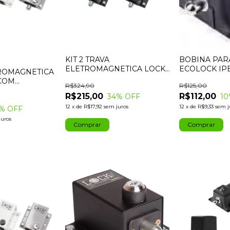
KIT 2 TRAVA
BOBINA PAR
ELETROMAGNETICA LOCK
ECOLOCK IPE
TROMAGNETICA
PLUS 220V - IPEC
15006230
 COM
R$324,90
R$125,00
DOR IPEC
R$215,00
R$112,00
34
% OFF
10
12
x
de
R$17,92
sem juros
12
x
de
R$9,33
sem j
% OFF
juros
Comprar