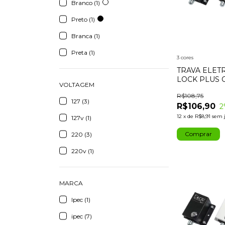
Branco (1)
Preto (1)
Branca (1)
Preta (1)
3 cores
TRAVA ELE
LOCK PLUS
VOLTAGEM
TEMPORIZA
R$108,75
127 (3)
R$106,90
2
12
x
de
R$8,91
sem 
127v (1)
Comprar
220 (3)
220v (1)
MARCA
Ipec (1)
‎ipec (7)