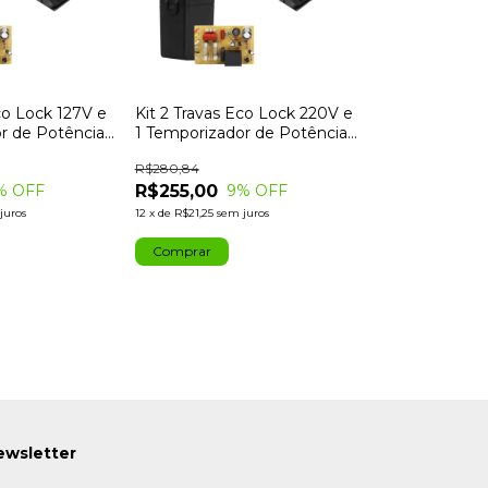
co Lock 127V e
Kit 2 Travas Eco Lock 220V e
r de Potência
1 Temporizador de Potência
Ipec
R$280,84
R$255,00
% OFF
9
% OFF
juros
12
x
de
R$21,25
sem juros
ewsletter