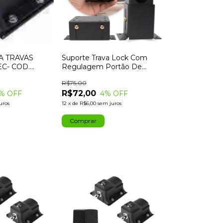
A TRAVAS
Suporte Trava Lock Com
C- COD.
Regulagem Portão De
Correr E Basculante Preto
R$75,00
R$72,00
% OFF
4
% OFF
uros
12
x
de
R$6,00
sem juros