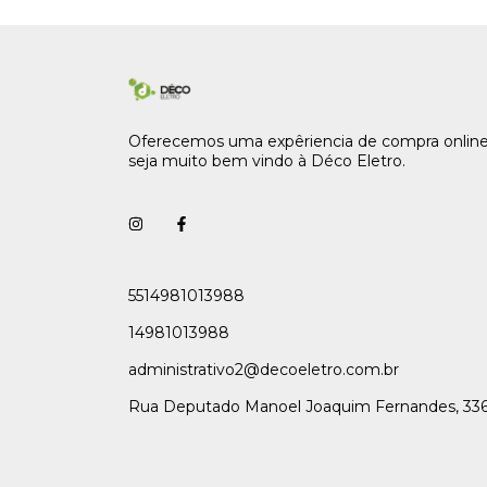
Oferecemos uma expêriencia de compra online
seja muito bem vindo à Déco Eletro.
5514981013988
14981013988
administrativo2@decoeletro.com.br
Rua Deputado Manoel Joaquim Fernandes, 33