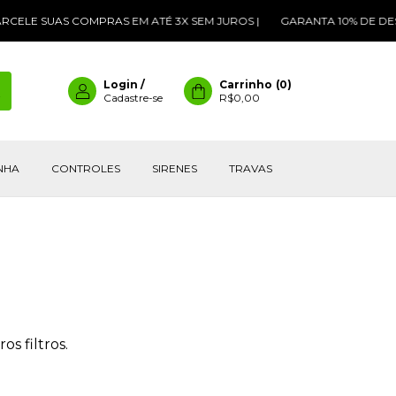
CELE SUAS COMPRAS EM ATÉ 3X SEM JUROS |
GARANTA 10% DE DES
Login
/
Carrinho
(
0
)
Cadastre-se
R$0,00
INHA
CONTROLES
SIRENES
TRAVAS
s filtros.