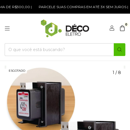
 DE R$300,00 |
PARCELE SUAS COMPRAS EM ATÉ 3X SEM JUROS |
0
ESGOTADO
1
/
8