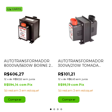
GRÁTIS
AUTOTRANSFORMADOR
AUTOTRANSFORMADOR
8000VA/5600W BORNE 2
300VA/210W TOMADA
VIAS IPEC
TRIPOLAR 10A-IPEC
R$606,27
R$101,21
12
x
de
R$50,52
sem juros
12
x
de
R$8,43
sem juros
R$594,14
com
Pix
R$99,19
com
Pix
Só restam
3
em estoque!
Só restam
3
em estoque!