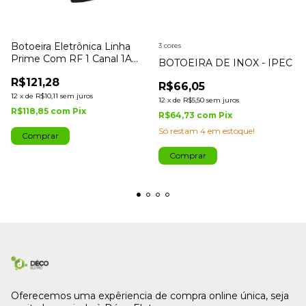
Botoeira Eletrônica Linha
3 cores
Prime Com RF 1 Canal 1A
BOTOEIRA DE INOX - IPEC
Preta IPEC
R$121,28
R$66,05
12
x
de
R$10,11
sem juros
12
x
de
R$5,50
sem juros
R$118,85
com
Pix
R$64,73
com
Pix
Só restam
4
em estoque!
Comprar
Oferecemos uma expêriencia de compra online única, seja