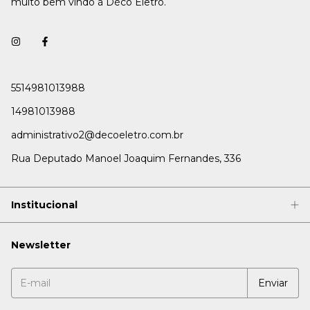
muito bem vindo à Déco Eletro.
5514981013988
14981013988
administrativo2@decoeletro.com.br
Rua Deputado Manoel Joaquim Fernandes, 336
Institucional
Newsletter