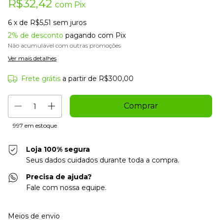
R$32,42
com
Pix
6
x de
R$5,51
sem juros
2% de desconto
pagando com Pix
Não acumulável com outras promoções
Ver mais detalhes
Frete grátis
a partir de
R$300,00
997
em estoque
Loja 100% segura
Seus dados cuidados durante toda a compra.
Precisa de ajuda?
Fale com nossa equipe.
Entregas para o CEP:
Alterar CEP
Meios de envio