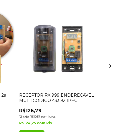
 2a
RECEPTOR RX 999 ENDERECAVEL
Receptor Pla
MULTICODIGO 433,92 IPEC
Learn 433mhz 
R$126,79
R$49,75
12
x
de
R$10,57
sem juros
9
x
de
R$5,53
sem ju
R$124,25
com
Pix
R$48,76
com
P