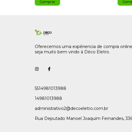
Oferecemos uma expêriencia de compra online
seja muito bem vindo à Déco Eletro.
5514981013988
14981013988
administrativo2@decoeletro.com.br
Rua Deputado Manoel Joaquim Fernandes, 33