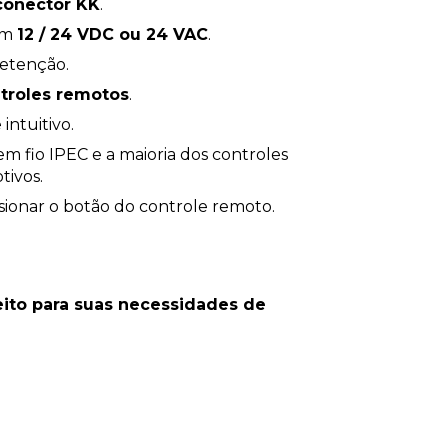
conector KK
.
om
12 / 24 VDC ou 24 VAC
.
retenção.
ntroles remotos
.
intuitivo.
m fio IPEC e a maioria dos controles
tivos.
ssionar o botão do controle remoto.
feito para suas necessidades de