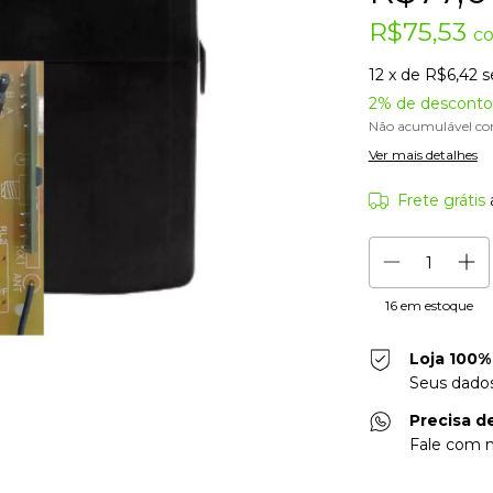
R$75,53
c
12
x de
R$6,42
s
2% de desconto
Não acumulável co
Ver mais detalhes
Frete grátis
16
em estoque
Loja 100%
Seus dados
Precisa d
Fale com n