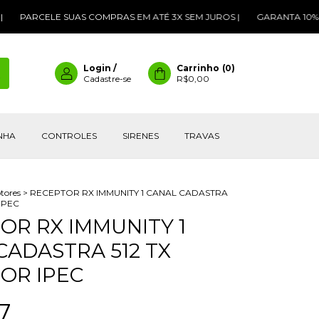
ELE SUAS COMPRAS EM ATÉ 3X SEM JUROS |
GARANTA 10% DE DESC
Login
/
Carrinho
(
0
)
Cadastre-se
R$0,00
INHA
CONTROLES
SIRENES
TRAVAS
tores
>
RECEPTOR RX IMMUNITY 1 CANAL CADASTRA
IPEC
OR RX IMMUNITY 1
CADASTRA 512 TX
OR IPEC
7