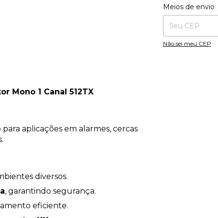
Entregas para o CE
Meios de envio
Não sei meu CEP
r Mono 1 Canal 512TX
para aplicações em alarmes, cercas
.
mbientes diversos.
ma
, garantindo segurança.
amento eficiente.