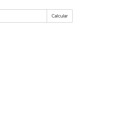
P:
Alterar CEP
Calcular