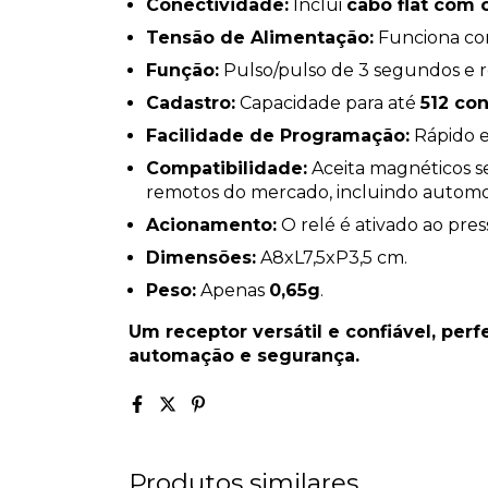
Conectividade:
Inclui
cabo flat com 
Tensão de Alimentação:
Funciona c
Função:
Pulso/pulso de 3 segundos e 
Cadastro:
Capacidade para até
512 co
Facilidade de Programação:
Rápido e 
Compatibilidade:
Aceita magnéticos se
remotos do mercado, incluindo automo
Acionamento:
O relé é ativado ao pre
Dimensões:
A8xL7,5xP3,5 cm.
Peso:
Apenas
0,65g
.
Um receptor versátil e confiável, per
automação e segurança.
Produtos similares