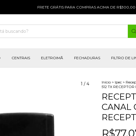
FRETE GRÁTIS PARA COMPRAS ACIMA DE R$300,00 |
PARC
O
CENTRAIS
ELETROIMÃ
FECHADURAS
FILTRO DE L
Início
>
Ipec
>
Recep
1
/
4
512 TX RECEPTOR 
RECEPT
CANAL 
RECEPT
R$77,0