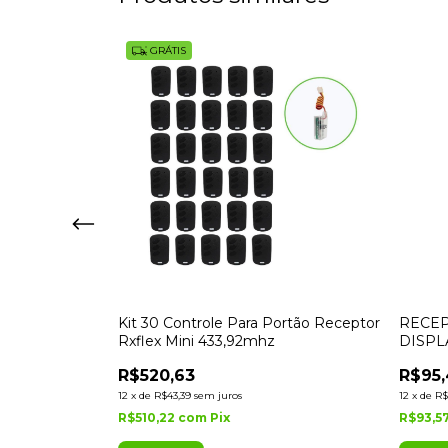
GRÁTIS
ITY 02
Kit 30 Controle Para Portão Receptor
RECE
MULTCODIGOS
Rxflex Mini 433,92mhz
DISPL
IPEC
R$520,63
R$95
12
x
de
R$43,39
sem juros
12
x
de
R$
R$510,22
com
Pix
R$93,5