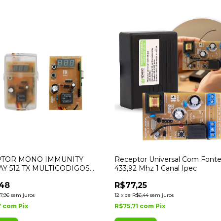
PTOR MONO IMMUNITY
Receptor Universal Com Fonte
AY 512 TX MULTICODIGOS
433,92 Mhz 1 Canal Ipec
,48
R$77,25
7,96
sem juros
12
x
de
R$6,44
sem juros
7
com
Pix
R$75,71
com
Pix