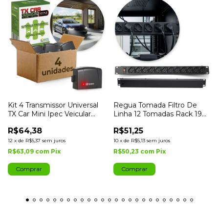
Kit 4 Transmissor Universal
Regua Tomada Filtro De
TX Car Mini Ipec Veicular
Linha 12 Tomadas Rack 19
Portão
Preto Ipec
R$64,38
R$51,25
12
x
de
R$5,37
sem juros
10
x
de
R$5,13
sem juros
R$63,09
com
Pix
R$50,23
com
Pix