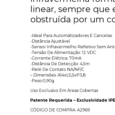
linear, sempre que e
obstruída por um cor
-Ideal Para Automátizadores E Cancelas
-Distância Ajustável
-Sensor Infravermelho Refletivo Sem Ant
-Tensão De Alimentação: 12 VDC
-Corrente Elétrica: 70mA
-Distância De Detecção: 4,5m
-Relé De Contato NA/NF/C
– Dimensões: A14xL5,5xP3,8
-Peso:0,90g
Uso Exclusivo Em Áreas Cobertas
Patente Requerida – Exclusividade IP
CÓDIGO DE COMPRA: A2969