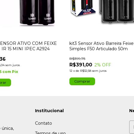
SENSOR ATIVO COM FEIXE
kit3 Sensor Ativo Barreira Feixe
IR 15 MINI IPEC A2924
Simples F50 Articulado 50m
36
R$399,75
R$391,00
2
% OFF
,04
sem juros
12
x
de
R$32,58
sem juros
5
com
Pix
Institucional
N
Contato
 única,
Termos de uso