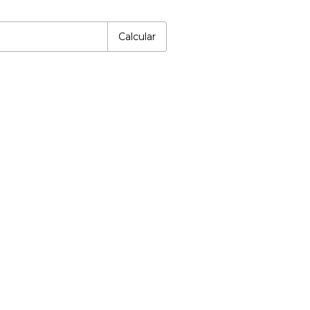
P:
Alterar CEP
Calcular