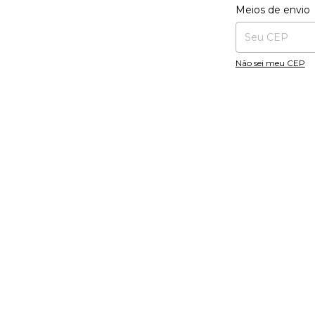
Entregas para o CE
Meios de envio
Não sei meu CEP