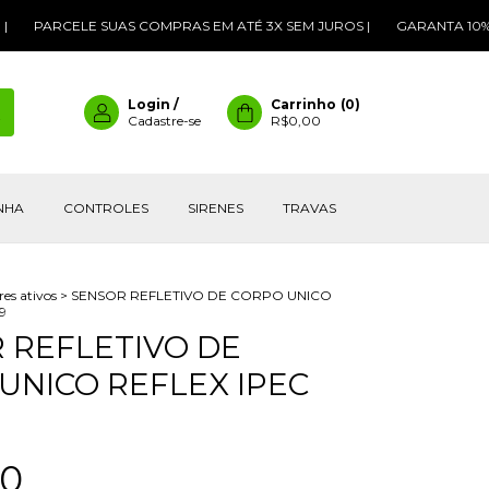
ELE SUAS COMPRAS EM ATÉ 3X SEM JUROS |
GARANTA 10% DE DESC
Login
/
Carrinho
(
0
)
Cadastre-se
R$0,00
INHA
CONTROLES
SIRENES
TRAVAS
res ativos
>
SENSOR REFLETIVO DE CORPO UNICO
9
 REFLETIVO DE
UNICO REFLEX IPEC
60