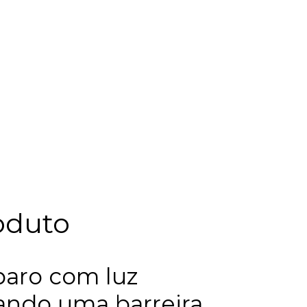
oduto
paro com luz
ando uma barreira