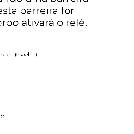
sta barreira for
po ativará o relé.
eparo (Espelho)
EC