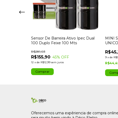
A DIGITAL
Sensor De Barreira Ativo Ipec Dual
MINI 
 - IPEC
100 Duplo Feixe 100 Mts
UNICO 
R$281,03
R$45,
R$155,90
45
% OFF
9
x
de
R$5
12
x
de
R$12,99
sem juros
R$44,4
Oferecemos uma expêriencia de compra online
seja muito bem vindo à Déco Eletro.