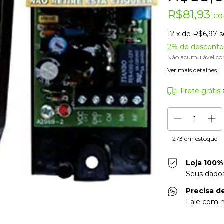
R$81,93
c
12
x de
R$6,97
s
2% de desconto
Não acumulável co
Ver mais detalhes
Frete grátis
273
em estoque
Loja 100%
Seus dados
Precisa d
Fale com n