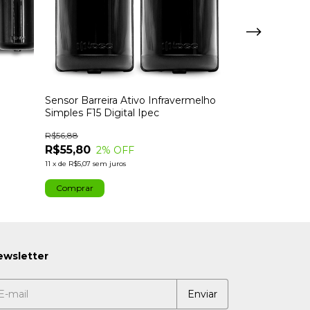
Sensor Barreira Ativo Infravermelho
Sensor Barreir
Simples F15 Digital Ipec
Ipec F15 Rf Fe
R$56,88
R$230,00
R$55,80
2
% OFF
12
x
de
R$19,17
sem j
11
x
de
R$5,07
sem juros
R$225,40
com
ewsletter