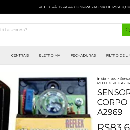
FRETE GRÁTIS PARA COMPRAS ACIMA DE R$300,00 |
PARC
O
CENTRAIS
ELETROIMÃ
FECHADURAS
FILTRO DE L
Início
>
Ipec
>
Senso
1
/
2
REFLEX IPEC A296
SENSOR
CORPO 
A2969
R$83,