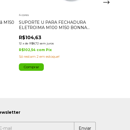
4 cores
3 cores
mã M150
SUPORTE U PARA FECHADURA
Fechadura El
ELETROIMA M100 M150 BONNA
Sensor Imã Ma
IPEC
R$104,63
R$312,50
12
x
de
R$8,72
sem juros
12
x
de
R$26,04
sem 
R$102,54
com
Pix
R$306,25
com
P
Só restam
2
em estoque!
Comprar
Comprar
ewsletter