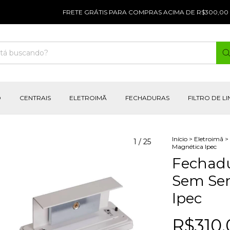
FRETE GRÁTIS PARA COMPRAS ACIMA DE R$300,00 |
O
CENTRAIS
ELETROIMÃ
FECHADURAS
FILTRO DE L
Início
>
Eletroimã
>
1
/
25
Magnética Ipec
Fechadu
Sem Sen
Ipec
R$310,