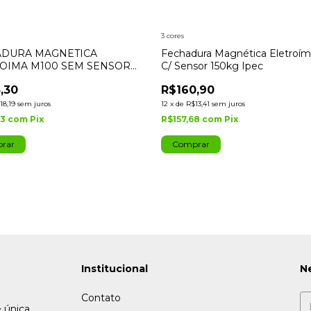
3 cores
ADURA MAGNETICA
Fechadura Magnética Eletroí
OIMA M100 SEM SENSOR
C/ Sensor 150kg Ipec
,30
R$160,90
18,19
sem juros
12
x
de
R$13,41
sem juros
93
com
Pix
R$157,68
com
Pix
rar
Comprar
Institucional
N
Contato
 única,