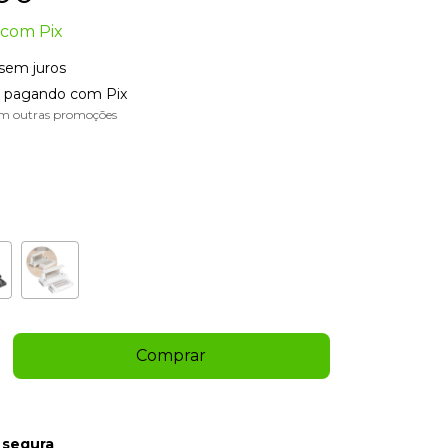
com
Pix
sem juros
pagando com Pix
m outras promoções
 segura