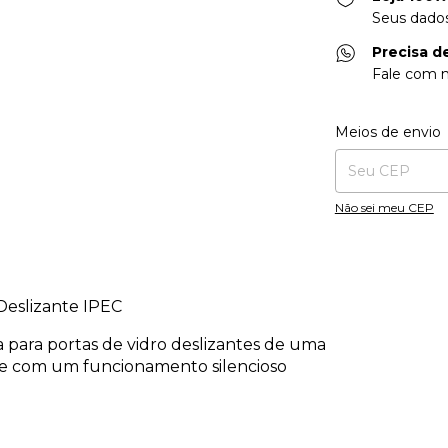
Seus dados
Precisa d
Fale com n
Entregas para o CE
Meios de envio
Não sei meu CEP
Deslizante IPEC
 para portas de vidro deslizantes de uma
de com um funcionamento silencioso