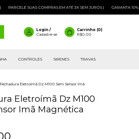
PARCELE SUAS COMPRAS EM ATÉ 3X SEM JUROS |
GARANTA 10% DE D
Login
/
Carrinho
(
0
)
Cadastre-se
R$0,00
INHA
CONTROLES
SIRENES
TRAVAS
Fechadura Eletroímã Dz M100 Sem Sensor Imã
ra Eletroímã Dz M100
sor Imã Magnética
00