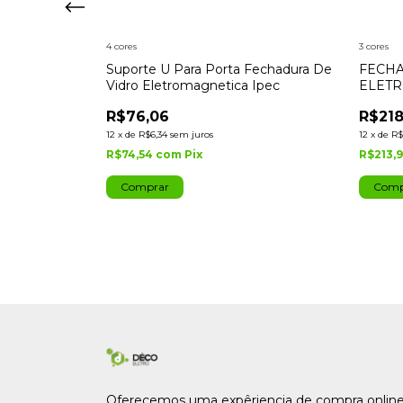
4 cores
3 cores
Suporte U Para Porta Fechadura De
FECH
Vidro Eletromagnetica Ipec
ELETR
IPEC
R$76,06
R$218
12
x
de
R$6,34
sem juros
12
x
de
R$
letroima
R$74,54
com
Pix
R$213,
 A2351
Comprar
Comp
Oferecemos uma expêriencia de compra online