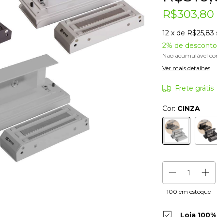
R$303,80
12
x de
R$25,83
2% de desconto
Não acumulável co
Ver mais detalhes
Frete grátis
Cor:
CINZA
100
em estoque
Loja 100%